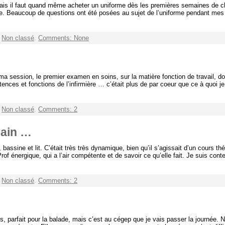
 mais il faut quand même acheter un uniforme dès les premières semaines de cla
e. Beaucoup de questions ont été posées au sujet de l’uniforme pendant mes 
r
Non classé
.
Comments: None
ma session, le premier examen en soins, sur la matière fonction de travail, d
tences et fonctions de l’infirmière … c’était plus de par coeur que ce à quoi j
r
Non classé
.
Comments: 2
 bain …
 bassine et lit. C’était très très dynamique, bien qu’il s’agissait d’un cours t
 Prof énergique, qui a l’air compétente et de savoir ce qu’elle fait. Je suis conte
r
Non classé
.
Comments: 2
is, parfait pour la balade, mais c’est au cégep que je vais passer la journée.