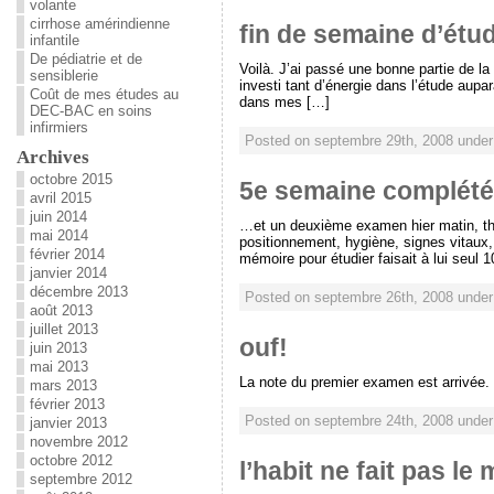
volante
cirrhose amérindienne
fin de semaine d’étu
infantile
De pédiatrie et de
Voilà. J’ai passé une bonne partie de l
sensiblerie
investi tant d’énergie dans l’étude aupar
Coût de mes études au
dans mes […]
DEC-BAC en soins
infirmiers
Posted on septembre 29th, 2008 unde
Archives
octobre 2015
5e semaine complété
avril 2015
juin 2014
…et un deuxième examen hier matin, thé
mai 2014
positionnement, hygiène, signes vitaux
février 2014
mémoire pour étudier faisait à lui seul 
janvier 2014
décembre 2013
Posted on septembre 26th, 2008 unde
août 2013
juillet 2013
ouf!
juin 2013
mai 2013
La note du premier examen est arrivée.
mars 2013
février 2013
Posted on septembre 24th, 2008 unde
janvier 2013
novembre 2012
octobre 2012
l’habit ne fait pas le
septembre 2012