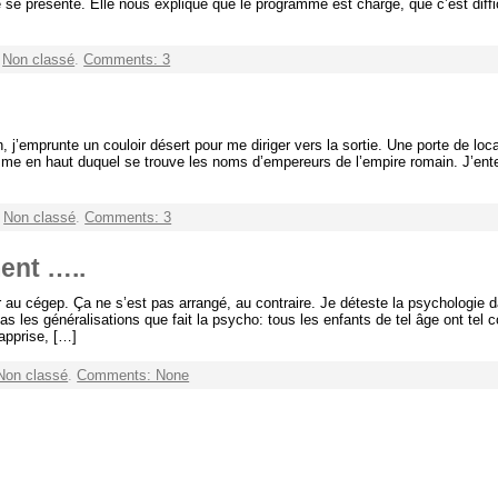
le se présente. Elle nous explique que le programme est chargé, que c’est diffi
r
Non classé
.
Comments: 3
 j’emprunte un couloir désert pour me diriger vers la sortie. Une porte de local e
mme en haut duquel se trouve les noms d’empereurs de l’empire romain. J’enten
r
Non classé
.
Comments: 3
ent …..
 au cégep. Ça ne s’est pas arrangé, au contraire. Je déteste la psychologie d
 les généralisations que fait la psycho: tous les enfants de tel âge ont tel c
apprise, […]
Non classé
.
Comments: None