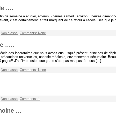
de ….
a fin de semaine à étudier, environ 5 heures samedi, environ 3 heures dimanch
avant, c’est certainement le trait marquant de ce retour à l’école. Dès que je 
r
Non classé
.
Comments: None
e …..
orie des laboratoires que nous avons eus jusqu’à présent: principes de dépla
, précautions universelles, asepsie médicale, environnement sécuritaire. Be
10 pages!! J’ai l’impression que ça ne s’est pas mal passé, nous […]
r
Non classé
.
Comments: None
r
Non classé
.
Comments: 1
 moine …