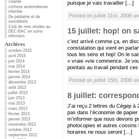
volante
puisque je vais travailler […]
cirrhose amérindienne
infantile
Posted on juillet 31st, 2008 u
De pédiatrie et de
sensiblerie
Coût de mes études au
15 juillet: hop! on
DEC-BAC en soins
infirmiers
c’est arrivé comme ça, en dis
Archives
constatation qui vient en parla
octobre 2015
tous les sens et hop! On le sai
avril 2015
« vraie »vie commence. Je vo
juin 2014
mai 2014
pointais au travail pendant ce
février 2014
janvier 2014
Posted on juillet 15th, 2008 u
décembre 2013
août 2013
juillet 2013
8 juillet: correspo
juin 2013
mai 2013
J’ai reçu 2 lettres du Cégep à 
mars 2013
pas dans l’économie de papier o
février 2013
m’informer que nous devons pr
janvier 2013
novembre 2012
photocopies et autres cossins l
octobre 2012
horaires ne nous seront […]
septembre 2012