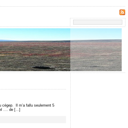
r au cégep. Il m’a fallu seulement 5
hel …. de […]