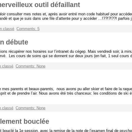
veilleux outil défaillant
ouloir consulter mes notes et, après avoir entré mon code habituel pour accéde
ndé et que je suis dans une file d’attente pour y accéder …!??!?!??! parfois j
n classé
.
Comments: 5
n débute
ions récupérer nos horaires sur l’intranet du cégep. Mais vendredi soir, à minui
rvé. Les cours de soins qui se donnent sur deux jours (en fait, 1 seul cours 
 classé
.
Comments: None
e mes parents et beaux-parents, nous avons pu aller skier et faire de la raque
sprit et de prendre l’air. Nous avons été très chanceux: les conditions de ski é
 classé
.
Comments: None
ellement bouclée
nt bouclé la 1e session, avec la remise de la note de l’examen final de psyc