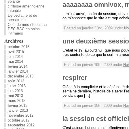
volante
aaaaaaaa omnivox, mer
cirrhose amérindienne
infantile
Il m’est arrivé, en fin de session, de v
De pédiatrie et de
on m’annonce que le site est trop achala
sensiblerie
Coût de mes études au
Posted on janvier 22nd, 2009 under
No
DEC-BAC en soins
infirmiers
une deuxième sessio
Archives
octobre 2015
C’était le 19, aujourd’hui, que nous pouv
avril 2015
très contente de ce que le sort m’a rése
juin 2014
mai 2014
Posted on janvier 19th, 2009 under
Non
février 2014
janvier 2014
décembre 2013
respirer
août 2013
juillet 2013
Grâce à la complicité et la générosité d
juin 2013
semaine dernière, histoire de s’aérer l’e
pendant que […]
mai 2013
mars 2013
février 2013
Posted on janvier 18th, 2009 under
Non
janvier 2013
novembre 2012
la session est offici
octobre 2012
septembre 2012
C’est aujourd’hui que s’est effectiveme