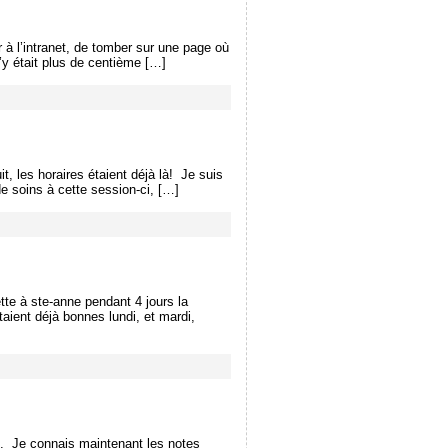
r à l’intranet, de tomber sur une page où
’y était plus de centième […]
t, les horaires étaient déjà là! Je suis
de soins à cette session-ci, […]
tte à ste-anne pendant 4 jours la
taient déjà bonnes lundi, et mardi,
ho. Je connais maintenant les notes