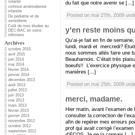
volante
du fait que notre avenir se […]
cirrhose amérindienne
infantile
Posted on mai 27th, 2009 un
De pédiatrie et de
sensiblerie
Coût de mes études au
y’en reste moins qu
DEC-BAC en soins
infirmiers
Qu’ai-je fait en fin de semain
Archives
lundi, mardi et mercredi? Étu
octobre 2015
nous sommes allés faire une b
avril 2015
Beauharnois. C’était très plais
juin 2014
mai 2014
boeufs!! L’exercice physique 
février 2014
manières […]
janvier 2014
décembre 2013
Posted on mai 25th, 2009 un
août 2013
juillet 2013
juin 2013
merci, madame.
mai 2013
mars 2013
Hier matin, avant l’examen de b
février 2013
consulter la correction de l’ex
janvier 2013
novembre 2012
afin de repérer mes erreurs pou
octobre 2012
prof qui avait corrigé l’examen
septembre 2012
d’ÉCOS. Je ne la connais […]