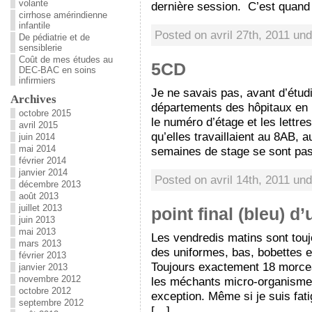
volante
dernière session. C’est quan
cirrhose amérindienne
infantile
Posted on avril 27th, 2011 un
De pédiatrie et de
sensiblerie
Coût de mes études au
5CD
DEC-BAC en soins
infirmiers
Je ne savais pas, avant d’étudi
Archives
départements des hôpitaux en 
octobre 2015
le numéro d’étage et les lettres
avril 2015
qu’elles travaillaient au 8AB,
juin 2014
mai 2014
semaines de stage se sont pa
février 2014
janvier 2014
Posted on avril 14th, 2011 un
décembre 2013
août 2013
juillet 2013
point final (bleu) 
juin 2013
mai 2013
Les vendredis matins sont touj
mars 2013
des uniformes, bas, bobettes et
février 2013
Toujours exactement 18 morcea
janvier 2013
novembre 2012
les méchants micro-organismes
octobre 2012
exception. Même si je suis fat
septembre 2012
[…]