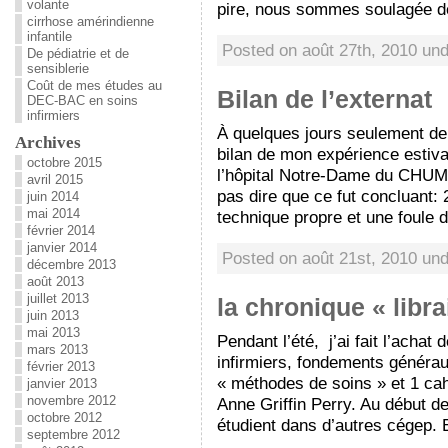
volante
pire, nous sommes soulagée de
cirrhose amérindienne
infantile
Posted on août 27th, 2010 un
De pédiatrie et de
sensiblerie
Coût de mes études au
Bilan de l’externat
DEC-BAC en soins
infirmiers
À quelques jours seulement de 
Archives
bilan de mon expérience estival
octobre 2015
l’hôpital Notre-Dame du CHUM.
avril 2015
pas dire que ce fut concluant:
juin 2014
mai 2014
technique propre et une foule 
février 2014
janvier 2014
Posted on août 21st, 2010 un
décembre 2013
août 2013
juillet 2013
la chronique « libra
juin 2013
mai 2013
Pendant l’été, j’ai fait l’achat
mars 2013
infirmiers, fondements générau
février 2013
« méthodes de soins » et 1 cahi
janvier 2013
novembre 2012
Anne Griffin Perry. Au début de 
octobre 2012
étudient dans d’autres cégep. E
septembre 2012