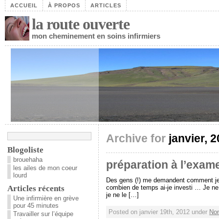
ACCUEIL
À PROPOS
ARTICLES
la route ouverte
mon cheminement en soins infirmiers
Archive for
janvier, 
Blogoliste
brouehaha
préparation à l’exame
les ailes de mon coeur
lourd
Des gens (!) me demandent comment je me
Articles récents
combien de temps ai-je investi … Je ne s
je ne le […]
Une infirmière en grève
pour 45 minutes
Posted on janvier 19th, 2012 under
Non
Travailler sur l’équipe