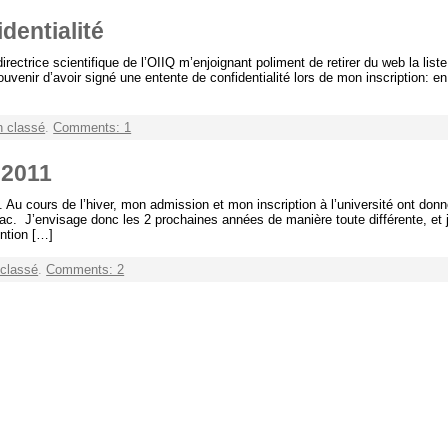
dentialité
directrice scientifique de l’OIIQ m’enjoignant poliment de retirer du web la lis
venir d’avoir signé une entente de confidentialité lors de mon inscription: en 
 classé
.
Comments: 1
 2011
 Au cours de l’hiver, mon admission et mon inscription à l’université ont donn
 bac. J’envisage donc les 2 prochaines années de manière toute différente, e
ntion […]
classé
.
Comments: 2