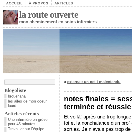
ACCUEIL
À PROPOS
ARTICLES
la route ouverte
mon cheminement en soins infirmiers
«
externat: un petit malentendu
Blogoliste
brouehaha
notes finales = ses
les ailes de mon coeur
terminée et réussie
lourd
Articles récents
Et voilà! après une trop longue
Une infirmière en grève
foi et la nonchalance d’un prof
pour 45 minutes
sorties. Je n’avais pas trop de
Travailler sur l’équipe