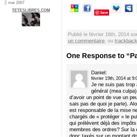
mai 2007
TETESLIBRES.COM
Save
Publié le février 16th, 2014 s
un commentaire
, ou
trackbac
One Response to “Pay
Daniel
:
février 19th, 2014 at 9:
Je ne suis pas trop
général (mea culpa)
d’avoir un point de vue un peu
sais pas de quoi je parle). Al
est responsable de la mise n
chargés de « protéger » le pu
qui prélèvent déjà des impôts
membres des ordres? Sur la co
donc taxés sur un montant don