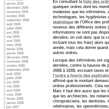
En consultant la
liste des ord
janvier 2010
quelques ordres dont les membr
décembre 2009
modestes que les infirmières, en
novembre 2009
octobre 2009
technologues, les hygiénistes d
septembre 2009
statistique
de l’Office des prof
août 2009
revenus des différents ordres (
juillet 2009
informations ne sont pas dispon
juin 2009
mai 2009
dernière, on voit donc que la c
avril 2009
incluant tous les frais) alors q
mars 2009
année, mais cela donne quand
février 2009
autres ordres.
janvier 2009
décembre 2008
Lorsque des infirmières ont sig
novembre 2008
dernière, contre la hausse de 
octobre 2008
septembre 2008
268$ à 328$, excluant taxes e
août 2008
l’ordre a fourni des explicat
juillet 2008
affirmé que le montant demeur
juin 2008
ordres professionnels. Cela sem
mai 2008
Mais il faut dire aussi que les
avril 2008
mars 2008
que les architectes, les notair
février 2008
chiropraticiens, les dentistes,
janvier 2008
vétérinaires, les optométristes
juin 2007