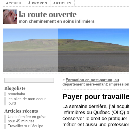
ACCUEIL
À PROPOS
ARTICLES
la route ouverte
mon cheminement en soins infirmiers
«
Formation en post-partum, au
département mère-enfant: impressio
Blogoliste
brouehaha
Payer pour travaill
les ailes de mon coeur
lourd
La semaine dernière, j’ai acqui
Articles récents
infirmières du Québec (OIIQ) a
Une infirmière en grève
conserver le droit de pratique
pour 45 minutes
métier est aussi une professi
Travailler sur l’équipe