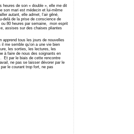
s heures de son « double », elle me dit
 que son mari est médecin et lui-même
er autant, elle admet, l’air gêné,
Au-delà de la prise de conscience de
 70 ou 80 heures par semaine, mon esprit
e, assises sur des chaises pliantes
On apprend tous les jours de nouvelles
 il me semble qu’on a une vie bien
re, les sorties, les lectures, les
cipe à faire de nous des soignants en
 Et par le biais de cette rencontre
avail, ne pas se laisser dévorer par le
par le courant trop fort, ne pas