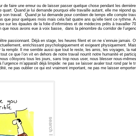
ur de faire une erreur ou de laisser passer quelque chose pendant les dernière
2e quart. Quand je lui demande pourquoi elle travaille autant, elle me répond
 son travail. Quand je lui demande pour combien de temps elle compte travaill
lus que pour quelques mois mais cela fait quatre ans qu’elle tient ce rythme. 
ose sur les épaules de la folie d’infirmières et de médecins prêts à travailler
n que nous avons eue à voix basse, dans la pénombre du corridor de l’urgenc
t être passionnant. Déjà en stage, les heures filent et on ne s’ennuie jamais. 
lectuellement, enrichissant psychologiquement et exigeant physiquement. Mais
r la remplir. Il me semble aussi que tout le reste, les amis, les voyages, la natu
 tout ce que l’on vit en dehors de notre travail nourrit notre humanité et parti
nous côtoyons tous les jours, sans trop nous user, nous blesser nous-mêmes.
l’urgence m’apparaît déjà limpide: ne pas se laisser avaler tout rond par le tr
idité, ne pas oublier ce qui est vraiment important, ne pas me laisser emporter 