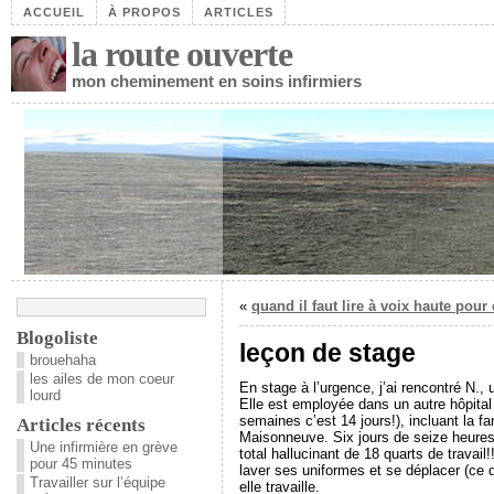
ACCUEIL
À PROPOS
ARTICLES
la route ouverte
mon cheminement en soins infirmiers
«
quand il faut lire à voix haute pou
Blogoliste
leçon de stage
brouehaha
les ailes de mon coeur
En stage à l’urgence, j’ai rencontré N.,
lourd
Elle est employée dans un autre hôpital
semaines c’est 14 jours!), incluant la f
Articles récents
Maisonneuve. Six jours de seize heures!!
Une infirmière en grève
total hallucinant de 18 quarts de travai
pour 45 minutes
laver ses uniformes et se déplacer (ce
Travailler sur l’équipe
elle travaille.