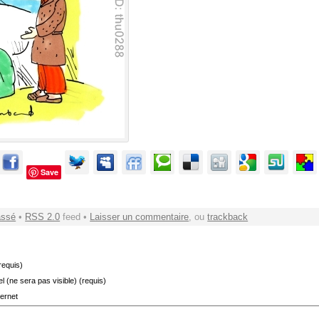
Save
assé
•
RSS 2.0
feed •
Laisser un commentaire
, ou
trackback
requis)
el (ne sera pas visible) (requis)
ternet