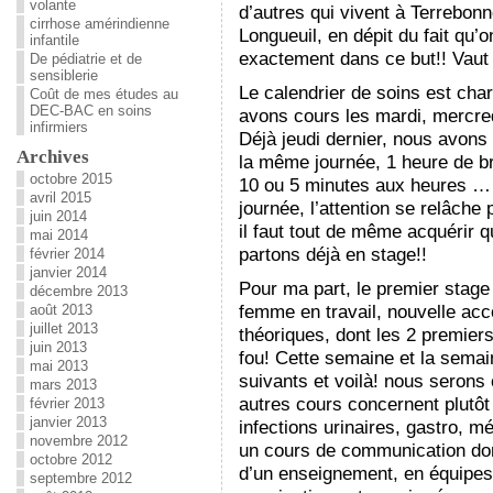
volante
d’autres qui vivent à Terrebonn
cirrhose amérindienne
Longueuil, en dépit du fait qu
infantile
exactement dans ce but!! Vaut
De pédiatrie et de
sensiblerie
Le calendrier de soins est cha
Coût de mes études au
DEC-BAC en soins
avons cours les mardi, mercred
infirmiers
Déjà jeudi dernier, nous avons
Archives
la même journée, 1 heure de br
octobre 2015
10 ou 5 minutes aux heures … c
avril 2015
journée, l’attention se relâche
juin 2014
il faut tout de même acquérir
mai 2014
partons déjà en stage!!
février 2014
janvier 2014
Pour ma part, le premier stage
décembre 2013
femme en travail, nouvelle ac
août 2013
juillet 2013
théoriques, dont les 2 premier
juin 2013
fou! Cette semaine et la sema
mai 2013
suivants et voilà! nous serons
mars 2013
autres cours concernent plutôt l
février 2013
janvier 2013
infections urinaires, gastro,
novembre 2012
un cours de communication dont
octobre 2012
d’un enseignement, en équipes
septembre 2012