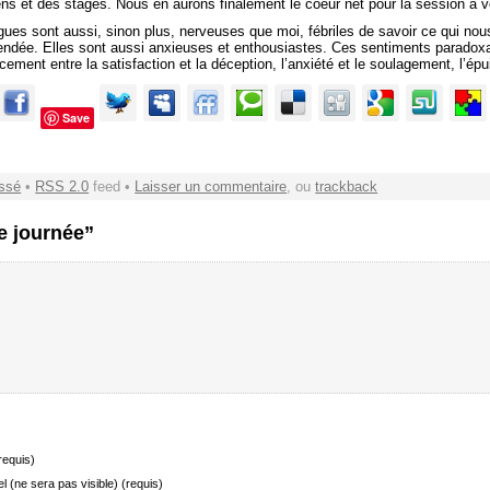
ns et des stages. Nous en aurons finalement le coeur net pour la session à ve
gues sont aussi, sinon plus, nerveuses que moi, fébriles de savoir ce qui nou
endée. Elles sont aussi anxieuses et enthousiastes. Ces sentiments paradoxaux 
ement entre la satisfaction et la déception, l’anxiété et le soulagement, l’épu
Save
ssé
•
RSS 2.0
feed •
Laisser un commentaire
, ou
trackback
e journée”
requis)
el (ne sera pas visible) (requis)