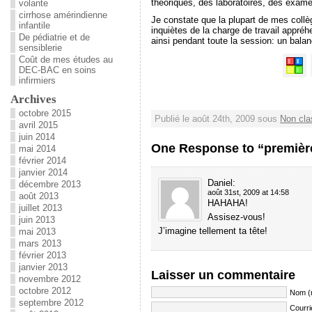
théoriques, des laboratoires, des exame
volante
cirrhose amérindienne
Je constate que la plupart de mes collè
infantile
inquiètes de la charge de travail appréh
De pédiatrie et de
ainsi pendant toute la session: un balanc
sensiblerie
Coût de mes études au
DEC-BAC en soins
infirmiers
Archives
octobre 2015
Publié le août 24th, 2009 sous
Non cla
avril 2015
juin 2014
One Response to “premièr
mai 2014
février 2014
janvier 2014
Daniel
:
décembre 2013
août 31st, 2009 at 14:58
août 2013
HAHAHA!
juillet 2013
Assisez-vous!
juin 2013
J’imagine tellement ta tête!
mai 2013
mars 2013
février 2013
janvier 2013
Laisser un commentaire
novembre 2012
octobre 2012
Nom (
septembre 2012
Courri