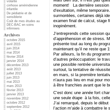
Mais bien sûr, il n’est pas ques
volante
moment! La dernière session d
cirrhose amérindienne
infantile
d’exultation, même temporaire
De pédiatrie et de
surmontées, certaines déjà id
sensiblerie
examen final de calcul, stage f
Coût de mes études au
DEC-BAC en soins
inopinément.
infirmiers
J’entreprends cette session qu
Archives
d’appréhension et de stress. Mê
octobre 2015
présente tout au long du progra
avril 2015
juin 2014
maintenant qu’il ne reste que 
mai 2014
Par ailleurs, la fin du programm
février 2014
d’autres préoccupation: le trav
janvier 2014
une possible rentrée universita
décembre 2013
surtout, la tentative de réussi
août 2013
juillet 2013
en mars, si la première tentati
juin 2013
n’aura pas lieu en mai pour m
mai 2013
à être franchies avant que le bu
mars 2013
février 2013
C’est donc une année fort char
janvier 2013
une seule étape à la fois, cell
novembre 2012
J’ai remarqué, depuis le début 
octobre 2012
septembre 2012
l’action m’aide à combattre le s