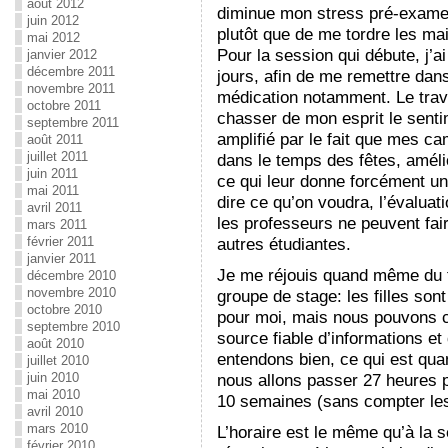
août 2012
diminue mon stress pré-examen
juin 2012
plutôt que de me tordre les ma
mai 2012
Pour la session qui débute, j’a
janvier 2012
décembre 2011
jours, afin de me remettre dans
novembre 2011
médication notamment. Le trav
octobre 2011
chasser de mon esprit le sent
septembre 2011
amplifié par le fait que mes c
août 2011
juillet 2011
dans le temps des fêtes, amélio
juin 2011
ce qui leur donne forcément u
mai 2011
dire ce qu’on voudra, l’évalua
avril 2011
les professeurs ne peuvent fa
mars 2011
février 2011
autres étudiantes.
janvier 2011
Je me réjouis quand même du 
décembre 2010
novembre 2010
groupe de stage: les filles son
octobre 2010
pour moi, mais nous pouvons co
septembre 2010
source fiable d’informations et
août 2010
entendons bien, ce qui est qu
juillet 2010
juin 2010
nous allons passer 27 heures
mai 2010
10 semaines (sans compter les
avril 2010
mars 2010
L’horaire est le même qu’à la 
février 2010