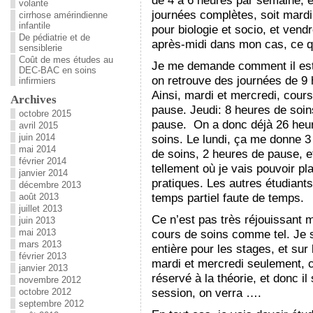
de 4 à 6 heures par semaine, 
volante
journées complètes, soit mardi, 
cirrhose amérindienne
infantile
pour biologie et socio, et vend
De pédiatrie et de
après-midi dans mon cas, ce q
sensiblerie
Coût de mes études au
Je me demande comment il est p
DEC-BAC en soins
on retrouve des journées de 9
infirmiers
Ainsi, mardi et mercredi, cour
Archives
pause. Jeudi: 8 heures de soi
octobre 2015
pause. On a donc déjà 26 heur
avril 2015
juin 2014
soins. Le lundi, ça me donne 3 
mai 2014
de soins, 2 heures de pause, e
février 2014
tellement où je vais pouvoir pl
janvier 2014
pratiques. Les autres étudiants
décembre 2013
temps partiel faute de temps.
août 2013
juillet 2013
Ce n’est pas très réjouissant m
juin 2013
mai 2013
cours de soins comme tel. Je s
mars 2013
entière pour les stages, et sur 
février 2013
mardi et mercredi seulement, ce 
janvier 2013
réservé à la théorie, et donc il 
novembre 2012
session, on verra ….
octobre 2012
septembre 2012